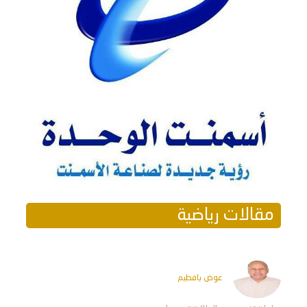
مقالات رياضية
عوض بافطيم