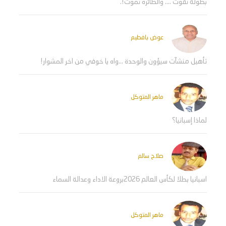
بطولة تفوت .... والطائرة تموت!.
عوض بافطيم
تأهيل منشآت سيؤون والوحدة ...واه يا خوفي من اخر المشوار!
ماهر المتوكل
لماذا إسبانيا؟
صلاح سالم
اسبانيا بطلا لكأس العالم 2026بروعة الاداء وعدالة السماء
ماهر المتوكل