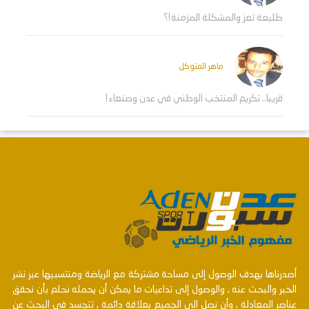
طليعة تعز والمشكلة المزمنة!؟
ماهر المتوكل
قريبا.. تكريم المنتخب الوطني في عدن وصنعاء!
أصدرناها بهدف الوصول إلى مساحة مشتركة مع الرياضة ومنتسبيها عبر نشر
الخبر والبحث عنه , والوصول إلى تداعيات ما يمكن أن يحمله نحلم بأن نحقق
عناصر المعادلة , وأن نصل الى الجميع بعلاقة دائمة , تتجسد في البحث عن