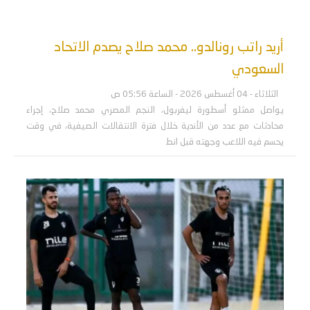
أريد راتب رونالدو.. محمد صلاح يصدم الاتحاد
السعودي
الثلاثاء - 04 أغسطس 2026 - الساعة 05:56 ص
يواصل ممثلو أسطورة ليفربول، النجم المصري محمد صلاح، إجراء
محادثات مع عدد من الأندية خلال فترة الانتقالات الصيفية، في وقت
يحسم فيه اللاعب وجهته قبل انط