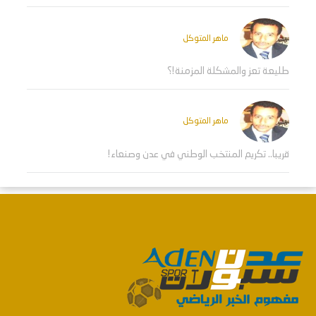
ماهر المتوكل
طليعة تعز والمشكلة المزمنة!؟
ماهر المتوكل
قريبا.. تكريم المنتخب الوطني في عدن وصنعاء!