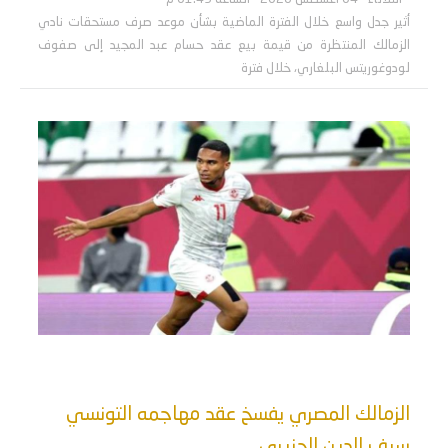
أثير جدل واسع خلال الفترة الماضية بشأن موعد صرف مستحقات نادي
الزمالك المنتظرة من قيمة بيع عقد حسام عبد المجيد إلى صفوف
لودوغوريتس البلغاري، خلال فترة
الزمالك المصري يفسخ عقد مهاجمه التونسي
سيف الدين الجزيري