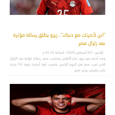
"ابنِ لآخرتك مع دنياك".. زيزو يطلق رسالة مؤثرة
بعد زلزال مصر
الإثنين - 03 أغسطس 2026 - الساعة 01:52 م
وجه أحمد سيد زيزو، نجم الأهلي ومنتخب مصر، رسالة مؤثرة بعد الزلزال
الذي ضرب مصر فجر اليوم الإثنين. وضربت هزة أرضية بقوة 5.6 درجة
على مقياس ريختر، مصر،