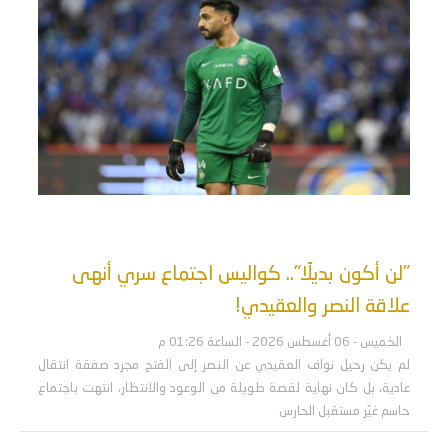
"لن أكون بديلًا".. كواليس اجتماع سري أنهى
علاقة النصر والعقيدي!
الخميس - 06 أغسطس 2026 - الساعة 01:26 م
لم يكن رحيل نواف العقيدي عن النصر إلى الفتح مجرد صفقة انتقال
عادية، بل كان نهاية لقصة طويلة من الوعود والانتظار، انتهت باجتماع
حاسم غيّر مستقبل الحارس