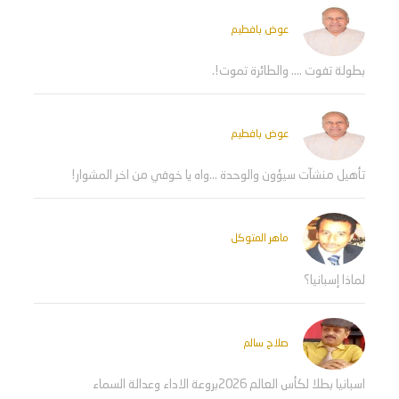
عوض بافطيم
بطولة تفوت .... والطائرة تموت!.
عوض بافطيم
تأهيل منشآت سيؤون والوحدة ...واه يا خوفي من اخر المشوار!
ماهر المتوكل
لماذا إسبانيا؟
صلاح سالم
اسبانيا بطلا لكأس العالم 2026بروعة الاداء وعدالة السماء