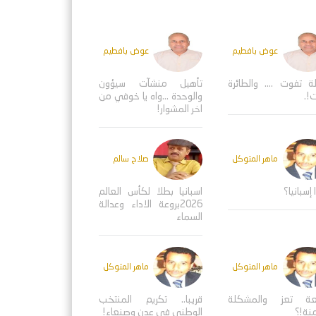
عوض بافطيم
عوض بافطيم
ة تفوت .... والطائرة
تأهيل منشآت سيؤون
!.
والوحدة ...واه يا خوفي من
اخر المشوار!
ماهر المتوكل
صلاح سالم
 إسبانيا؟
اسبانيا بطلا لكأس العالم
2026بروعة الاداء وعدالة
السماء
ماهر المتوكل
ماهر المتوكل
عة تعز والمشكلة
قريبا.. تكريم المنتخب
منة!؟
الوطني في عدن وصنعاء!