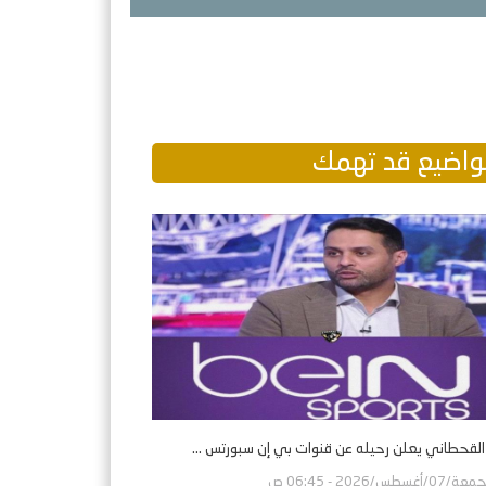
اضيع قد تهمك
 القحطاني يعلن رحيله عن قنوات بي إن سبورتس ...
ة/07/أغسطس/2026 - 06:45 ص