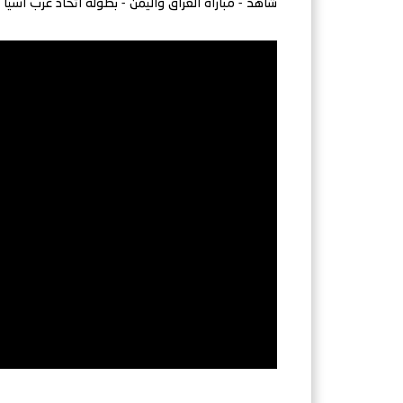
شاهد - مباراة العراق واليمن - بطولة اتحاد غرب آسيا 