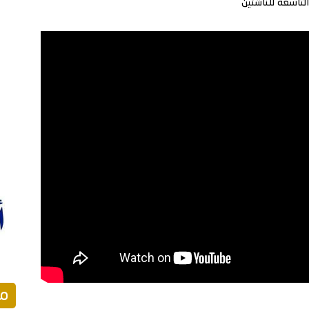
التاسعة للناشئين
مق