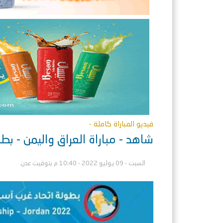
فيديو المباراة كاملة -
شاهد - مباراة العراق واليمن - بط
السبت - 09 يوليو 2022 - 10:40 م بتوقيت عدن