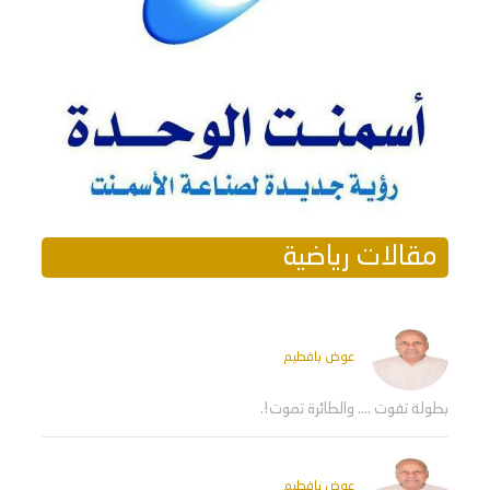
مقالات رياضية
عوض بافطيم
بطولة تفوت .... والطائرة تموت!.
عوض بافطيم