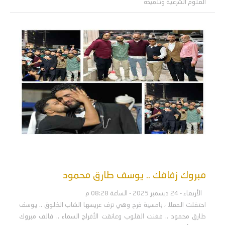
العلوم الشرعية وتلميذه
مبروك زفافك .. يوسف طارق محمود
الأربعاء - 24 ديسمبر 2025 - الساعة 08:28 م
احتفلت المعلا ، بامسية فرح وهي تزف عريسها الشاب الخلوق .. يوسف
طارق محمود .. فغنت القلوب وعانقت الأفراح السماء .. فالف مبروك