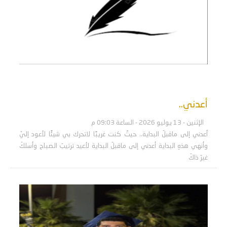
أعدني..
الإثنين - 13 يوليو 2026 - الساعة 09:03 م
أعدني إلى ماقبلَ البداية.. حيثُ كنت غريبًا لاتحرك بي شيئًا لأعود إليّ
وأنهي هذهِ البداية أعدني إلى ماقبلَ البداية لأعيد ترتيبَ الصباح وأسلكَ
غيرَ ذاكَ