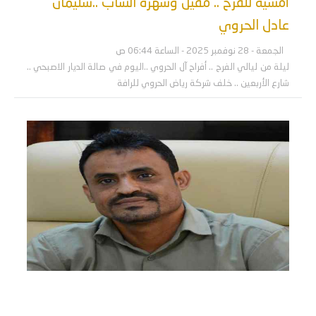
أمسية للفرح .. مقيل وسهرة الشاب ..سليمان
عادل الحروي
الجمعة - 28 نوفمبر 2025 - الساعة 06:44 ص
ليلة من ليالي الفرح .. أفراح آل الحروي ..اليوم في صالة الديار الاصبحي ..
شارع الأربعين .. خلف شركة رياض الحروي للرافة