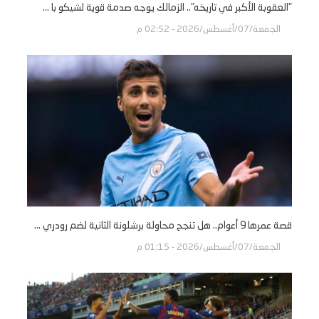
"العقوبة الأكبر في تاريخه".. الزمالك يوجه صدمة قوية لشيكو با ...
الجمعة/07/أغسطس/2026 - 02:52 م
قصة عمرها 9 أعوام.. هل تنجح محاولة برشلونة الثانية لضم رودري ...
الجمعة/07/أغسطس/2026 - 01:15 م