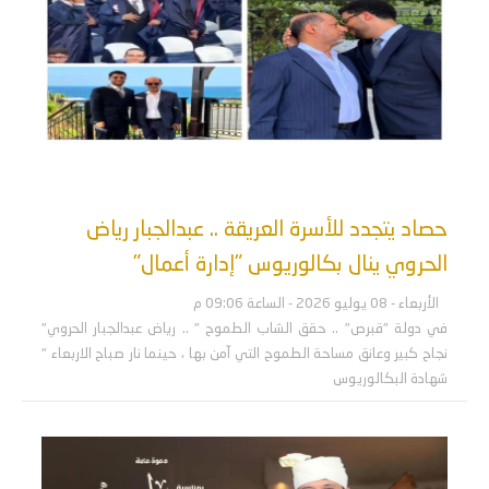
حصاد يتجدد للأسرة العريقة .. عبدالجبار رياض
الحروي ينال بكالوريوس "إدارة أعمال"
الأربعاء - 08 يوليو 2026 - الساعة 09:06 م
في دولة "قبرص" .. حقق الشاب الطموح " .. رياض عبدالجبار الحروي"
نجاح كبير وعانق مساحة الطموح التي آمن بها ، حينما نار صباح الاربعاء "
شهادة البكالوريوس