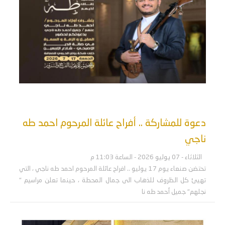
دعوة للمشاركة .. أفراح عائلة المرحوم احمد طه
ناجي
الثلاثاء - 07 يوليو 2026 - الساعة 11:03 م
تحتضن صنعاء يوم 17 يوليو .. افراح عائلة المرحوم احمد طه ناجي ، التي
تهيئ كل الظروف للذهاب الى جمال المحطة ، حينما تعلن مراسيم "
نجلهم" جميل أحمد طه نا