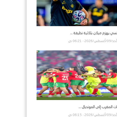
سي يهزم ميلان بثلاثية نظيفة ...
0/أغسطس/2026 - 06:21 ص
 المغرب إلى المونديال ...
0/أغسطس/2026 - 06:15 ص