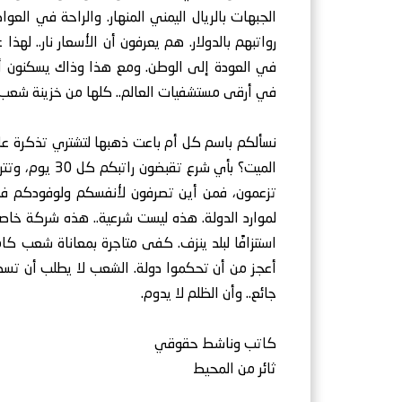
الجبهات بالريال اليمني المنهار. والراحة في العواص
رواتبهم بالدولار. هم يعرفون أن الأسعار نار.. لهذ
في العودة إلى الوطن. ومع هذا وذاك يسكنون أر
في أرقى مستشفيات العالم.. كلها من خزينة شعب 
نسألكم باسم كل أم باعت ذهبها لتشتري تذكرة علاج
تزعمون، فمن أين تصرفون لأنفسكم ولوفودكم في
لموارد الدولة. هذه ليست شرعية.. هذه شركة خاصة
استنزافًا لبلد ينزف. كفى متاجرة بمعاناة شعب كام
أعجز من أن تحكموا دولة. الشعب لا يطلب أن تسكن
جائع.. وأن الظلم لا يدوم.
كاتب وناشط حقوقي
ثائر من المحيط