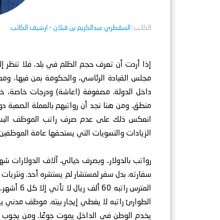
الكاتب:
السقطري عبدالكريم بن قبلان
- ارشيف الكاتب
إذا أردت أن تعرف حجم الظلم في بلد، فلا تنظر إ
مجلس القيادة الرئاسي، والحكومة بمن فيها، ومع
داخل الدولة. مصفوفة (اعاشة) ودرجات خاصة، خارج
منطق. ومن هنا نجد أن رواتبهم بالعملة الصعبة دو
انعكس ذلك على عدم صرف راتب الموظف البس
الزيادات والتسويات التي يستحقها عامة الموظفين.
رواتب بالدولار.. وبصرف خيالي. آلاف الدولارات شهر
سفارته. بدل سفر لمستشار لم يستشره أحد. ونثريات 
المترس راتب
الطوارئ راتبه لا يغطي إيجار بيته. موظف مدني يس
يخدم الوطن في الداخل يموت جوعًا. ومن يجوب فن