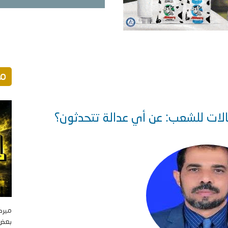
مو
يالات للشعب: عن أي عدالة تتحدثون؟
ميرك
بعض ا