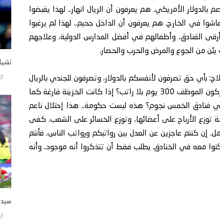
م بالدولار الأمريكي. هم يعرفون أن الريال انهار.. لهذا يقبضوا
ا عاشوا في الخارج. هم يعرفون أن الداخل جحيم.. لهذا لم يرغبوا
قى الفنادق، وأطفالهم في أفضل المدارس الدولية، وعلاجهم
يئن من الجوع والمرض والحرب والحصار.
تشيل
الأحد/9
: بأي حق تصرفون لأنفسكم بالدولار، وتصرفون للجندي بالريال
الميت؟ بأي شرع تقبضون راتبكم كل 30 يوم، وتتركون الموظف 300 يوم بلا راتب؟ إذا كانت الخزينة فارغة كما
 فنادق الخمس نجوم؟ هذه ليست حكومة.. هذا إحتلال ناعم
 توزع الأرباح على أعضائها، وتوزع الخسائر على الشعب. كفى
ل. إن كنتم عاجزين عن العدل بين رواتبكم ورواتب الناس، فأنتم
وا معه في الخنادق. يطلب فقط أن تتذكروا أنه موجود.. وأنه
سيدات
الأحد/9