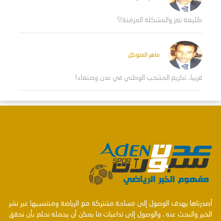
طليعة تعز والمشكلة المزمنة!؟
ماهر المتوكل
قريبا.. تكريم المنتخب الوطني في عدن وصنعاء!
أصدرناها بهدف الوصول إلى مساحة مشتركة مع الرياضة ومنتسبيها عبر نشر
الخبر والبحث عنه , والوصول إلى تداعيات ما يمكن أن يحمله نحلم بأن نحقق