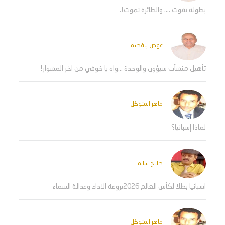
بطولة تفوت .... والطائرة تموت!.
عوض بافطيم
تأهيل منشآت سيؤون والوحدة ...واه يا خوفي من اخر المشوار!
ماهر المتوكل
لماذا إسبانيا؟
صلاح سالم
اسبانيا بطلا لكأس العالم 2026بروعة الاداء وعدالة السماء
ماهر المتوكل