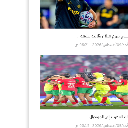
سي يهزم ميلان بثلاثية نظيفة ...
0/أغسطس/2026 - 06:21 ص
 المغرب إلى المونديال ...
0/أغسطس/2026 - 06:15 ص