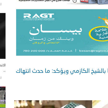
الأحد/9
الات
ًا بالشيخ الكازمي ويؤكد: ما حدث انتهاك
...
الأحد/9