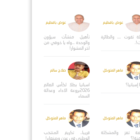
عوض بافطيم
عوض بافطيم
ة تفوت .... والطائرة
تأهيل منشآت سيؤون
!.
والوحدة ...واه يا خوفي من
اخر المشوار!
ماهر المتوكل
صلاح سالم
 إسبانيا؟
اسبانيا بطلا لكأس العالم
2026بروعة الاداء وعدالة
السماء
ماهر المتوكل
ماهر المتوكل
عة تعز والمشكلة
قريبا.. تكريم المنتخب
منة!؟
الوطني في عدن وصنعاء!