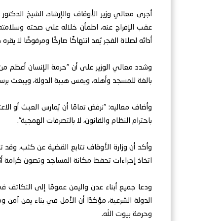
أجرى معالي وزير الأوقاف والإرشاد، الشيخ الدكتور 
عقب الإفراج عنه، اطمأن خلاله على صحته وسلامته،
أدائه لصلاة الفجر يُعد انتهاكًا صارخًا ومرفوضًا لا يقره 
وشدد معالي الوزير على أن "حرمة الإنسان أعظم من 
بالغة للمسجد وأهله، ويمس هيبة الدولة، ويبعث برس
وأضاف معاليه: "نرفض تمامًا أن يُمارس العبث أو الاع
باحترام النظام والقانون، لا بالتصرفات الهمجية".
وأكد أن وزارة الأوقاف تتابع القضية عن كثب، وقد 
اتخاذ إجراءات تحفظ مكانة المساجد وتصون كرامة أئم
ودعا جميع أبناء عدن واليمن عمومًا إلى التكاتف 
الدولة الشرعية، مؤكدًا أن الأمل في بناء يمن آمن وم
وحرمة بيوت الله.