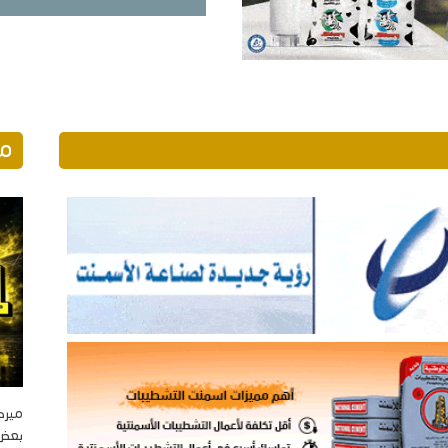
مو
ميرك
بعض ا