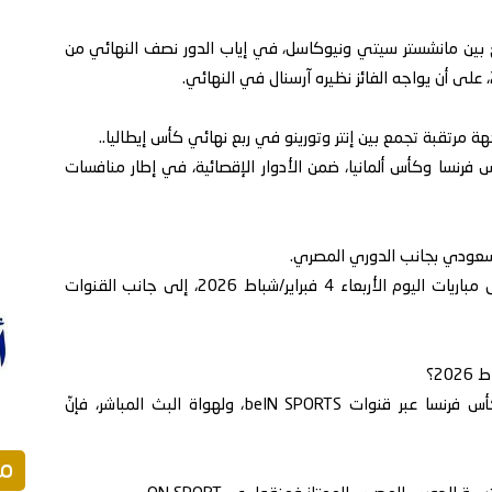
 بين مانشستر سيتي ونيوكاسل، في إياب الدور نصف النهائي من
مرتقبة تجمع بين إنتر وتورينو في ربع نهائي كأس إيطاليا..
رنسا وكأس ألمانيا، ضمن الأدوار الإقصائية، في إطار منافسات
لسعودي بجانب الدوري المصري.
وفي هذا التقرير، يستعرض معكم «كووورة» جدول مباريات اليوم الأربعاء 4 فبراير/شباط 2026، إلى جانب القنوات
يمكن مشاهدة مباريات كأس الرابطة الإنجليزية وكأس فرنسا عبر قنوات beIN SPORTS، ولهواة البث المباشر، فإنّ
مق