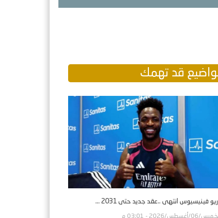
اضيع قد تهمك
يو فينيسيوس انتهى ..عقد جديد حتى 2031 ...
س/06/أغسطس/2026 - 03:01 م