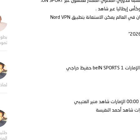
 للدوري المصري الممتاز فمنقول عبر ON SPORT،
أس إيطاليا عبر شاهد .
لعالم يمكن الاستعانة بتطبيق Nord VPN
بطول
تموت
لماذا
طلي
المز