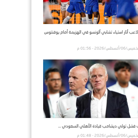
لاعب أثار استياء تشابي ألونسو في الهزيمة أمام يوفنتوس
س/06/أغسطس/2026 - 01:56 م
فشل تولي ديشامب قيادة الأهلي السعودي ...
س/06/أغسطس/2026 - 01:48 م