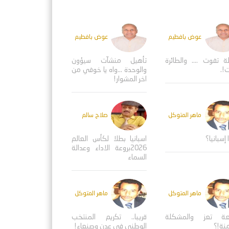
عوض بافطيم
عوض بافطيم
ة تفوت .... والطائرة
تأهيل منشآت سيؤون
!.
والوحدة ...واه يا خوفي من
اخر المشوار!
ماهر المتوكل
صلاح سالم
 إسبانيا؟
اسبانيا بطلا لكأس العالم
2026بروعة الاداء وعدالة
السماء
ماهر المتوكل
ماهر المتوكل
عة تعز والمشكلة
قريبا.. تكريم المنتخب
منة!؟
الوطني في عدن وصنعاء!