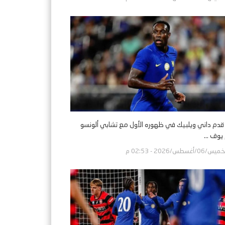
 قدم داني ويلبيك في ظهوره الأول مع تشابي ألونسو
يوف ...
س/06/أغسطس/2026 - 02:53 م