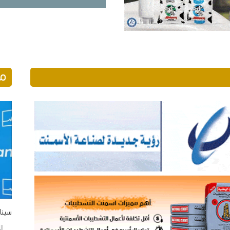
مو
سينار
الخمي