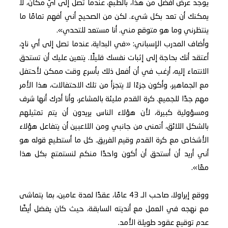
يوجد عرض أفضل من هذا، بالطبع، عندما تصل إلى أيّ مكان، لا
يمكنك أن تعد بكل شيء. لكن من الصحيح أني أفهم تمامًا ما
ينتظرني وما هو متوقع مني. أنا مستعد للتحدي».
وأضاف المدرب الإسباني: «في البداية، عندما تصل إلى أي نادٍ،
أعتقد أنك بحاجة إلى إثبات نفسك قليلًا. يتعين عليك أن تستحق
الانتماء إليه، أرغب في أن أفعل ذلك بأسرع وقت ممكن لأحتفل
مع الجماهير، وأكون جزءًا لا يتجزأ من تلك الاحتفالات، هذا الأمر
مهم جدًا للجميع. كرة القدم مليئة بالمشاعر، وأنا أدرك أنها شرف
ومسؤولية كبيرة، لأن هؤلاء الناس يريدون أن يتم تمثيلهم
بالشكل اللائق، أتمنى من جانبي ومن اللاعبين أن يتفاعل هؤلاء
الأشخاص مع كرة القدم وقيم الفريق. كل ما أستطيع قوله هو
أني أريد أن أستحق أن أكون واحدًا منكم لنستمتع بكل هذا
معًا».
ووقع إيراولا، صاحب الـ 43 عامًا، عقدًا لمدة عامين، بما يتماشى
مع نهجه في العمل مع أنديته السابقة، حيث كان يفضل أيضًا
عدم توقيع عقود طويلة الأمد.