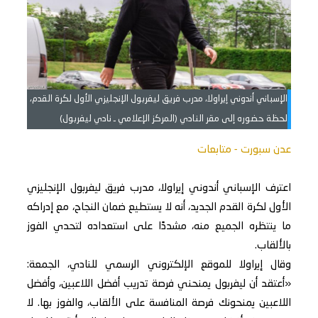
الإسباني أندوني إيراولا، مدرب فريق ليفربول الإنجليزي الأول لكرة القدم،
لحظة حضوره إلى مقر النادي (المركز الإعلامي ـ نادي ليفربول)
عدن سبورت - متابعات
اعترف الإسباني أندوني إيراولا، مدرب فريق ليفربول الإنجليزي
الأول لكرة القدم الجديد، أنه لا يستطيع ضمان النجاح، مع إدراكه
ما ينتظره الجميع منه، مشددًا على استعداده لتحدي الفوز
بالألقاب.
وقال إيراولا للموقع الإلكتروني الرسمي للنادي، الجمعة:
«أعتقد أن ليفربول يمنحني فرصة تدريب أفضل اللاعبين، وأفضل
اللاعبين يمنحونك فرصة المنافسة على الألقاب، والفوز بها. لا