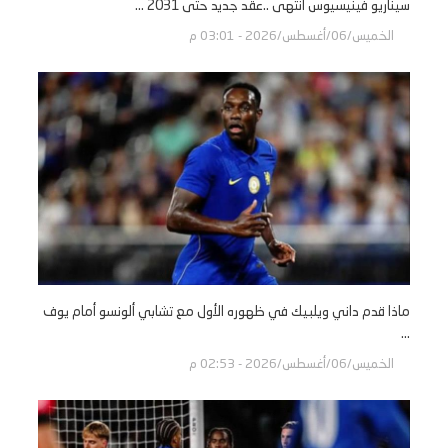
سيناريو فينيسيوس انتهى ..عقد جديد حتى 2031 ...
الخميس/06/أغسطس/2026 - 03:01 م
ماذا قدم داني ويلبيك في ظهوره الأول مع تشابي ألونسو أمام يوف
...
الخميس/06/أغسطس/2026 - 02:53 م