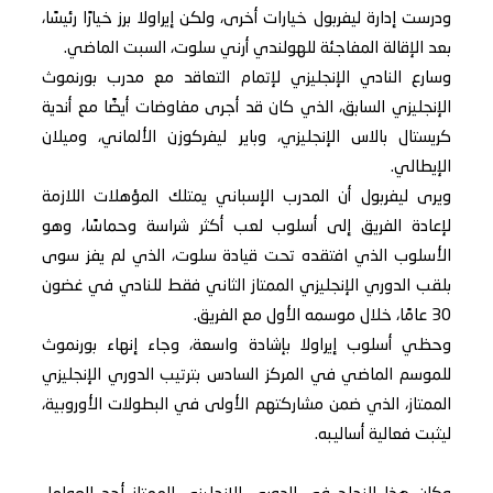
ودرست إدارة ليفربول خيارات أخرى، ولكن إيراولا برز خيارًا رئيسًا،
بعد الإقالة المفاجئة للهولندي أرني سلوت، السبت الماضي.
وسارع النادي الإنجليزي لإتمام التعاقد مع مدرب بورنموث
الإنجليزي السابق، الذي كان قد أجرى مفاوضات أيضًا مع أندية
كريستال بالاس الإنجليزي، وباير ليفركوزن الألماني، وميلان
الإيطالي.
ويرى ليفربول أن المدرب الإسباني يمتلك المؤهلات اللازمة
لإعادة الفريق إلى أسلوب لعب أكثر شراسة وحماسًا، وهو
الأسلوب الذي افتقده تحت قيادة سلوت، الذي لم يفز سوى
بلقب الدوري الإنجليزي الممتاز الثاني فقط للنادي في غضون
30 عامًا، خلال موسمه الأول مع الفريق.
وحظي أسلوب إيراولا بإشادة واسعة، وجاء إنهاء بورنموث
للموسم الماضي في المركز السادس بترتيب الدوري الإنجليزي
الممتاز، الذي ضمن مشاركتهم الأولى في البطولات الأوروبية،
ليثبت فعالية أساليبه.