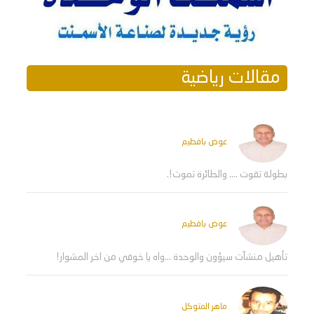
مقالات رياضية
عوض بافطيم
بطولة تفوت .... والطائرة تموت!.
عوض بافطيم
تأهيل منشآت سيؤون والوحدة ...واه يا خوفي من اخر المشوار!
ماهر المتوكل