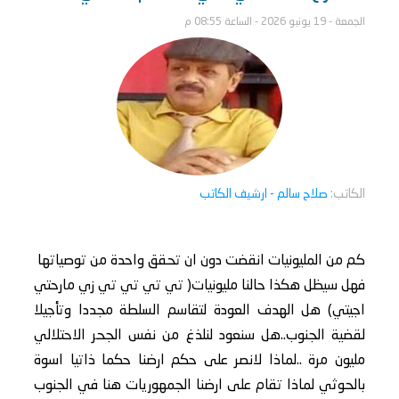
الجمعة - 19 يونيو 2026 - الساعة 08:55 م
الكاتب:
صلاح سالم
- ارشيف الكاتب
كم من المليونيات انقضت دون ان تحقق واحدة من توصياتها
فهل سيظل هكذا حالنا مليونيات( تي تي تي تي زي مارحتي
اجيتي) هل الهدف العودة لتقاسم السلطة مجددا وتأجيلا
لقضية الجنوب..هل سنعود لنلذغ من نفس الجحر الاحتلالي
مليون مرة ..لماذا لانصر على حكم ارضنا حكما ذاتيا اسوة
بالحوثي لماذا تقام على ارضنا الجمهوريات هنا في الجنوب