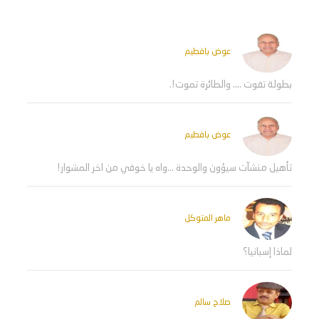
عوض بافطيم
بطولة تفوت .... والطائرة تموت!.
عوض بافطيم
تأهيل منشآت سيؤون والوحدة ...واه يا خوفي من اخر المشوار!
ماهر المتوكل
لماذا إسبانيا؟
صلاح سالم