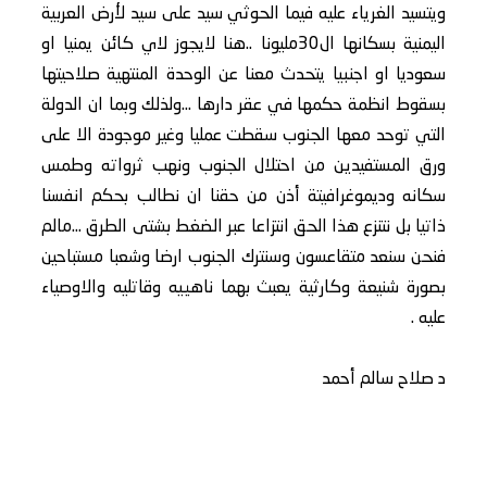
ويتسيد الغرياء عليه فيما الحوثي سيد على سيد لأرض العربية
اليمنية بسكانها ال30مليونا ..هنا لايجوز لاي كائن يمنيا او
سعوديا او اجنبيا يتحدث معنا عن الوحدة المنتهية صلاحيتها
بسقوط انظمة حكمها في عقر دارها ...ولذلك وبما ان الدولة
التي توحد معها الجنوب سقطت عمليا وغير موجودة الا على
ورق المستفيدين من احتلال الجنوب ونهب ثرواته وطمس
سكانه وديموغرافيتة أذن من حقنا ان نطالب بحكم انفسنا
ذاتيا بل نتنزع هذا الحق انتزاعا عبر الضغط بشتى الطرق ...مالم
فنحن سنعد متقاعسون وسنترك الجنوب ارضا وشعبا مستباحين
بصورة شنيعة وكارثية يعبث بهما ناهييه وقاتليه والاوصياء
عليه .
د صلاح سالم أحمد