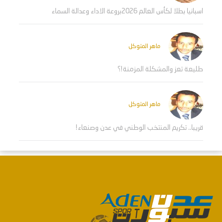
اسبانيا بطلا لكأس العالم 2026بروعة الاداء وعدالة السماء
ماهر المتوكل
طليعة تعز والمشكلة المزمنة!؟
ماهر المتوكل
قريبا.. تكريم المنتخب الوطني في عدن وصنعاء!