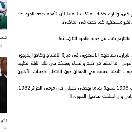
ريخي، ونبارك كذلك لمنتخب النمسا لأن تأهله هذه المرة جاء
د لغير مستحقيه كما حدث في الماضي.
قنبلة
لتاريخ كتب من جديد وللمرة الثا ن....ثة!
السبت
للبرازيل بتعادلهم الاسطوري في مبارة الافتتاح وكادوا يخرجون
الدرس .. ما لحقنا من ظلم وإقصاء بسببكم في تلك الليلة الكئيبة
 المرة .. تأهلنا نصنعه في الميدان دون الانتظار لخدمات الآخرين
على فكرة كارثة هدفي النرويج في مرمى المغرب 1998 شبيهة تماما بهدفي تشيلي في مرمى الجزائر 1982،
ثاني وان اختلفت تفاصيل الصورة..!!
تأثي
...