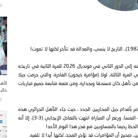
السبت
في إنجاز تاريخي، شق منتخب الجزائر الشقيق طريقه إلى الدور الثاني في مونديال 2026 للمرة الثانية في تاريخه
 هذه هي المرة الثالثة، لولا (مؤامرة خيخون) الغادرة، والتي حرمت جيلا
الأه
 من تأهل كان مستحقا وبجدارة، ومن متعة متابعة جميع مباريات
خالية
السبت
ضر بأقدام جيل المحاربين الجدد ، حيث جاء التأهل الجزائري هذه
المرة على حساب أحد أطراف "مباراة العار" منتخب النمسا، ورغم أن المباراة انتهت بالتعادل الإيجابي (3-3)، إلا أنه
الحظ رحيما بالنمساويين مع فجر هذا اليوم الأحد!