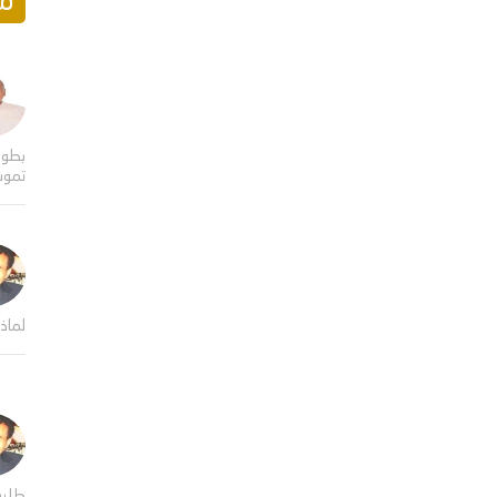
مق
بطول
تموت
لماذا
طلي