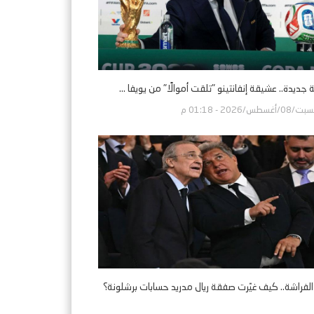
 جديدة.. عشيقة إنفانتينو "تلقت أموالًا" من يويفا ...
/08/أغسطس/2026 - 01:18 م
ر الفراشة.. كيف غيّرت صفقة ريال مدريد حسابات برشلونة؟