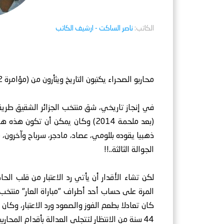
الكاتب:
ناصر الساكت
- ارشيف الكاتب
محاربو الصحراء يكتبون التاريخ ويثأرون من (مؤامرة 1982).. التاريخ لا ينسى، والعدالة قد تتأخر لكنها لا تموت!
(بعد ملحمة 2014) وكان يمكن أن تكون
ذهبيا يقوده بللومي، عصاد، مادجر، سرباح وآخرون،
الجوالة الثالثة..!!
لكن تشاء الأقدار أن يأتي رد الاعتبار من قلب الحا
كان تعادلا بطعم الفوز والصعود ورد الاعتبار، وكان 
44 سنة من الانتظار لتتجلى العدالة بأقدام المحاربين.. صحيح أن المؤامرات قد تؤخر المجد، لكنها أبدا لا تلغيه.