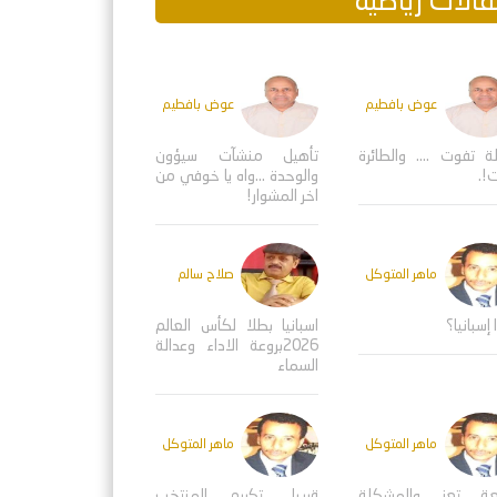
الات رياضية
عوض بافطيم
عوض بافطيم
ة تفوت .... والطائرة
تأهيل منشآت سيؤون
!.
والوحدة ...واه يا خوفي من
اخر المشوار!
ماهر المتوكل
صلاح سالم
 إسبانيا؟
اسبانيا بطلا لكأس العالم
2026بروعة الاداء وعدالة
السماء
ماهر المتوكل
ماهر المتوكل
عة تعز والمشكلة
قريبا.. تكريم المنتخب