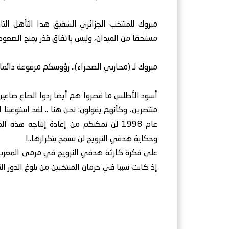
مبروك للمنتخب الجزائري الشقيق هذا التأهل التا
مستحقا من الميدان، وليس باتفاق قذر يمنح الصعو
مبروك لـ (محاربي الصحراء).. رؤوسكم مرفوعة دائما وا
أسود الأطلس ما قصروا هم أيضا ردوا الصاع صاعين 
منتصرين، وكأنهم يقولون: نحن هنا .. لقد استوعبنا 
عام 1998 لن نمكنكم من إعادة إنتاجه هذه
وحكاية هدفي النرويج لن نسمح بتكرارها..!
إذ كانت سببا في حرمان المنتخبين من بلوغ الدور ال