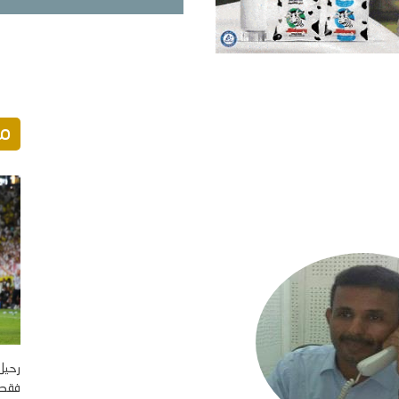
مو
رحيل
فقط؟ 