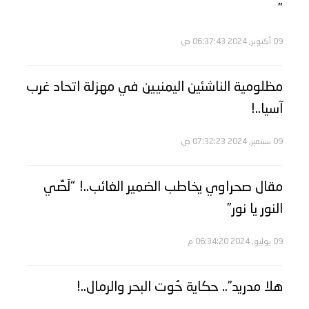
”
09 أكتوبر, 2024 06:37:43 ص
مظلومية الناشئين اليمنيين في مهزلة اتحاد غرب
آسيا..!
09 سبتمبر, 2024 07:32:23 ص
مقال صحراوي يخاطب الضمير الغائب..! “لَصِّي
النور يا نور”
09 يوليو, 2024 06:34:20 م
هلا مدريد”.. حكاية حُوت البحر والرمال..!