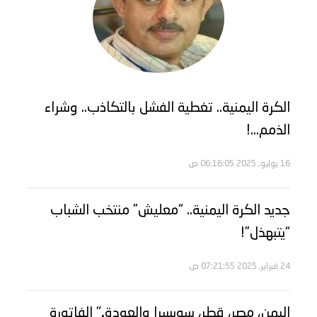
الكرة اليمنية.. تغطية الفشل بالتكاذب.. وشراء
الذمم…!
16 يوليو, 2025 06:16:05 ص
جديد الكرة اليمنية.. “معليش” منتخب الشباب
“يتبهذل”!
24 فبراير, 2025 07:21:55 ص
اليمن، مصر، قطر، سويسرا والعودة.." الفاتورة