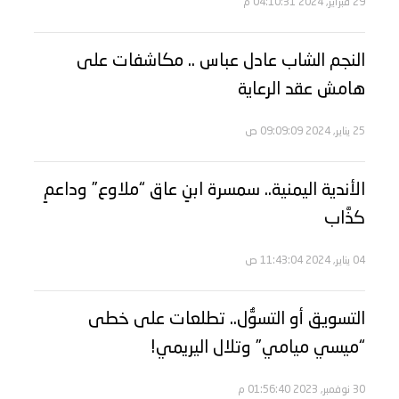
29 فبراير, 2024 04:10:31 م
النجم الشاب عادل عباس .. مكاشفات على
هامش عقد الرعاية
25 يناير, 2024 09:09:09 ص
الأندية اليمنية.. سمسرة ابنٍ عاق “ملاوع” وداعمٍ
كذَّاب
04 يناير, 2024 11:43:04 ص
التسويق أو التسوُّل.. تطلعات على خطى
“ميسي ميامي” وتلال اليريمي!
30 نوفمبر, 2023 01:56:40 م