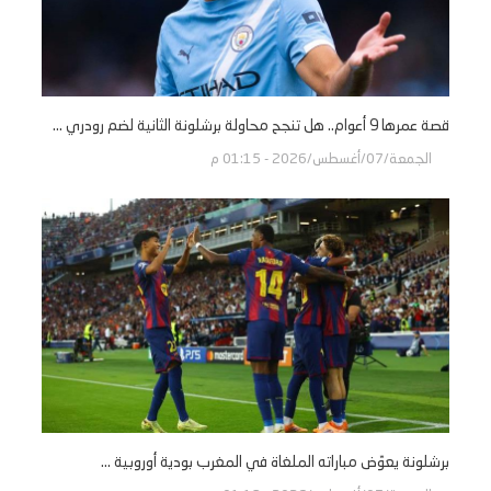
قصة عمرها 9 أعوام.. هل تنجح محاولة برشلونة الثانية لضم رودري ...
الجمعة/07/أغسطس/2026 - 01:15 م
برشلونة يعوّض مباراته الملغاة في المغرب بودية أوروبية ...