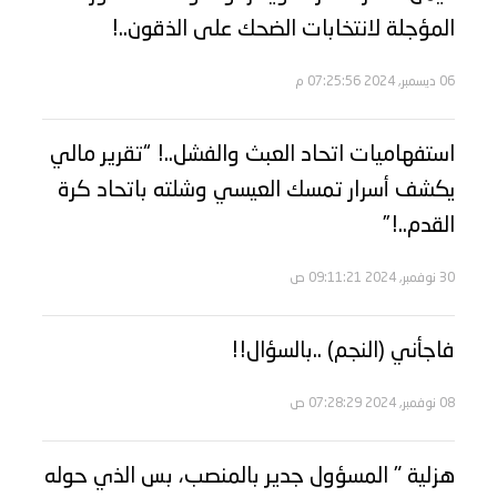
المؤجلة لانتخابات الضحك على الذقون..!
06 ديسمبر, 2024 07:25:56 م
استفهاميات اتحاد العبث والفشل..! “تقرير مالي
يكشف أسرار تمسك العيسي وشلته باتحاد كرة
القدم..!”
30 نوفمبر, 2024 09:11:21 ص
فاجأني (النجم) ..بالسؤال!!
08 نوفمبر, 2024 07:28:29 ص
هزلية " المسؤول جدير بالمنصب، بس الذي حوله