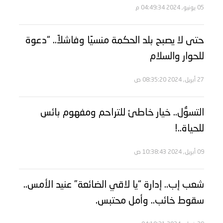
05 يونيو, 2024 04:49:34 م
حتى لا يصبح بلد الحكمة منسيًا وفاشلاً.. “دعوة
للحوار والسلام
27 أبريل, 2024 08:35:20 ص
التسوُّل.. خيار خاطئ للتراحم ومفهوم بائس
للحياة..!
09 أبريل, 2024 10:38:43 ص
شعب إب.. إدارة “يا لاقي الضائعة” عنيد الأمس..
سقوط خائب.. وأمل محتبس.