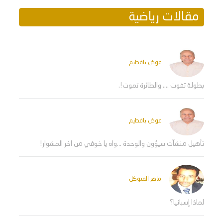
مقالات رياضية
عوض بافطيم
بطولة تفوت .... والطائرة تموت!.
عوض بافطيم
تأهيل منشآت سيؤون والوحدة ...واه يا خوفي من اخر المشوار!
ماهر المتوكل
لماذا إسبانيا؟