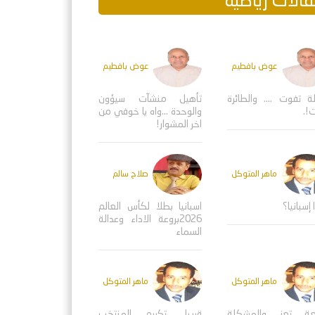
الات رياضية
عوض بافطيم
عوض بافطيم
ة تفوت .... والطائرة
تأهيل منشآت سيؤون
!.
والوحدة ...واه يا خوفي من
اخر المشوار!
ماهر المتوكل
صلاح سالم
 إسبانيا؟
اسبانيا بطلا لكأس العالم
2026بروعة الاداء وعدالة
السماء
ماهر المتوكل
ماهر المتوكل
عة تعز والمشكلة
قريبا.. تكريم المنتخب