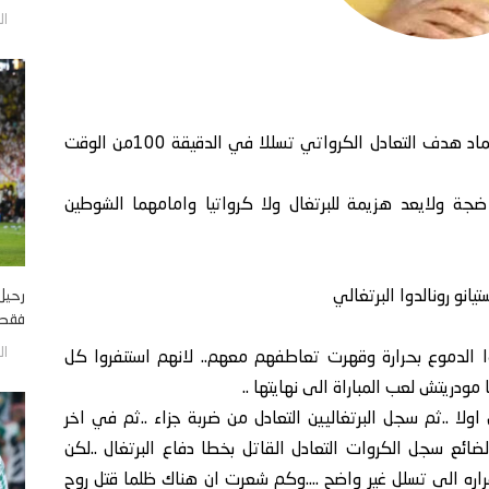
السبت
فاز البرتغال وظلم الكرواتيون من وجهة نظري بأعتماد هدف التعادل الكرواتي تسللا في الدقيقة 100من الوقت
جة ولايعد هزيمة للبرتغال ولا كرواتيا وامامهما الشوطين
رحيل
انو رونالدوا البرتغالي
فقط؟ 
السبت
ا الدموع بحرارة وقهرت تعاطفهم معهم.. لانهم استنفروا كل
ودريتش لعب المباراة الى نهايتها ..
ا ..ثم سجل البرتغاليين التعادل من ضربة جزاء ..ثم في اخر
ضائع سجل الكروات التعادل القاتل بخطا دفاع البرتغال ..لكن
اره الى تسلل غير واضح ....وكم شعرت ان هناك ظلما قتل روح