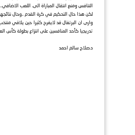
التنافس ومنع انتقال المباراة الى. اللعب الاضافي..
لكن هذا حال التحكيم في كرة القدم ..وحال نتائجها 
وارى ان البرتغال قد لايفرح كثيرا حين يلاقي منتخب
تدريجيا كأحد المنافسين على انتزاع بطولة كأس العالم 2026 م فلقاء اسبانيا هو المحك والامتحان ا
د.صلاح سالم احمد