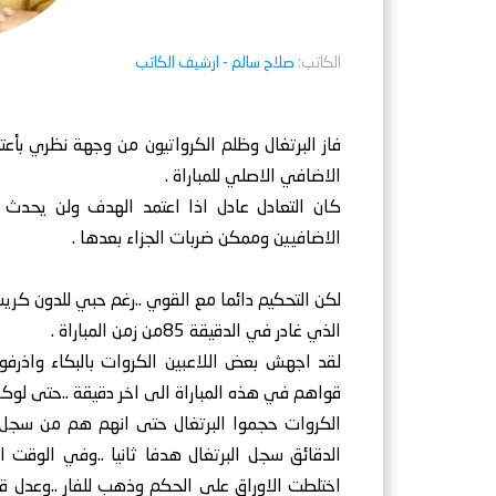
الكاتب:
صلاح سالم
- ارشيف الكاتب
الاضافي الاصلي للمباراة .
كان التعادل عادل اذا اعتمد الهدف ولن يحدث ض
الاضافيين وممكن ضربات الجزاء بعدها .
لكن التحكيم دائما مع القوي ..رغم حبي للدون كريستي
الذي غادر في الدقيقة 85من زمن المباراة .
لقد اجهش بعض اللاعبين الكروات بالبكاء واذرفو
قواهم في هذه المباراة الى اخر دقيقة ..حتى لوكا م
الكروات حجموا البرتغال حتى انهم هم من سجل اول
الدقائق سجل البرتغال هدفا ثانيا ..وفي الوقت ال
اختلطت الاوراق على الحكم وذهب للفار ..وعدل قر