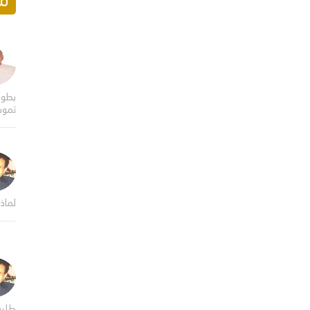
مق
بطول
تموت
لماذا
طلي