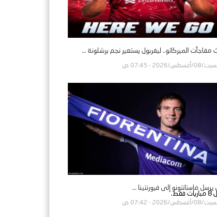
مفاجآت الميركاتو.. ليفربول يستعير نجم برشلونة ...
/08/أغسطس/2026 - 07:45 ص
ل يرسل ماستانتونو إلى فيورنتينا ...
/08/أغسطس/2026 - 07:42 ص