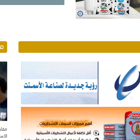
مو
الاست