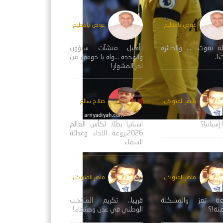
عوض بافطيم
عوض بافطيم
ة تفوت .... والطائرة
تأهيل منشآت سيؤون
!.
والوحدة ...واه يا خوفي من
اخر المشوار!
ماهر المتوكل
صلاح سالم
 إسبانيا؟
اسبانيا بطلا لكأس العالم
2026بروعة الاداء وعدالة
السماء
ماهر المتوكل
ماهر المتوكل
عة تعز والمشكلة
قريبا.. تكريم المنتخب
منة!؟
الوطني في عدن وصنعاء!