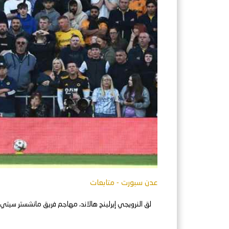
عدن سبورت - متابعات
لق النرويجي إيرلينج هالاند، مهاجم فريق مانشستر سيتي الأول لكرة القدم