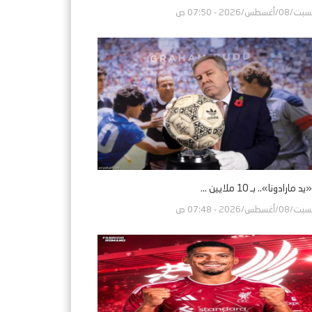
/08/أغسطس/2026 - 07:50 ص
مارادونا».. بـ 10 ملايين ...
/08/أغسطس/2026 - 07:48 ص