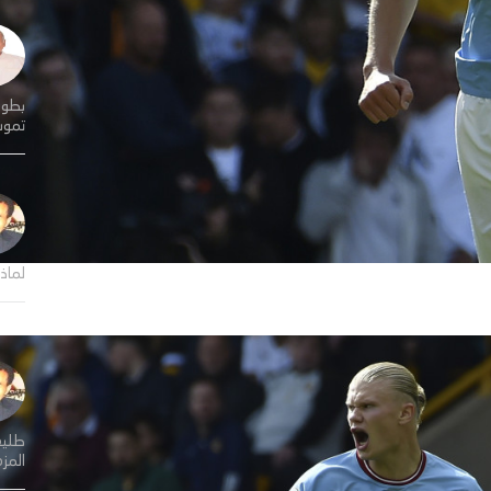
بطول
تموت
لماذا
طلي
المز