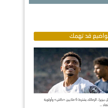
اضيع قد تهمك
مقابل بيزيرا.. الزمالك يشترط 6 ملايين «كاش» وأولوية
عاد ...