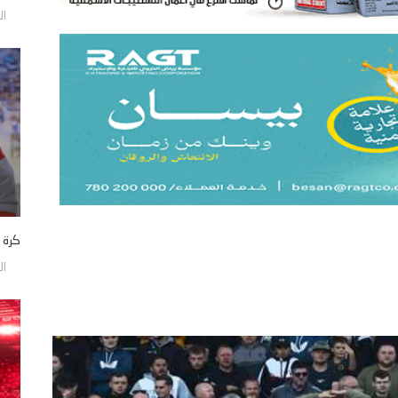
السبت
كرة «يد 
السبت