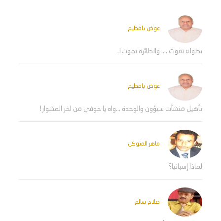
عوض بافطيم
بطولة تفوت .... والطائرة تموت!.
عوض بافطيم
تأهيل منشآت سيؤون والوحدة ...واه يا خوفي من اخر المشوار!
ماهر المتوكل
لماذا إسبانيا؟
صلاح سالم