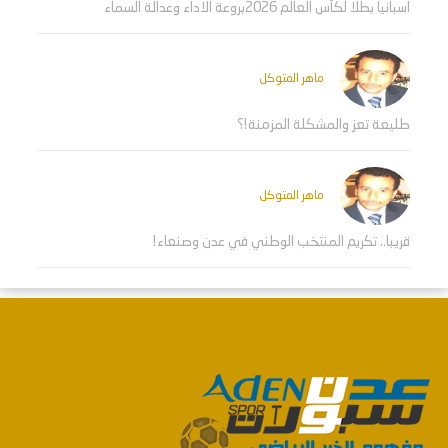
اسبانيا بطلا لكأس العالم 2026بروعة الاداء وعدالة السماء
ماهر المتوكل
طليعة تعز والمشكلة المزمنة!؟
ماهر المتوكل
قريبا.. تكريم المنتخب الوطني في عدن وصنعاء!