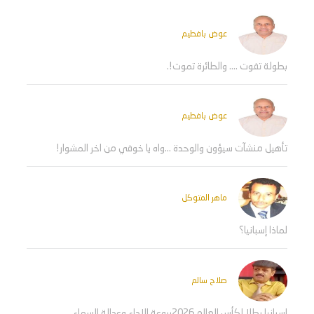
عوض بافطيم
بطولة تفوت .... والطائرة تموت!.
عوض بافطيم
تأهيل منشآت سيؤون والوحدة ...واه يا خوفي من اخر المشوار!
ماهر المتوكل
لماذا إسبانيا؟
صلاح سالم
اسبانيا بطلا لكأس العالم 2026بروعة الاداء وعدالة السماء