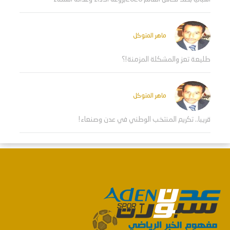
ماهر المتوكل
طليعة تعز والمشكلة المزمنة!؟
ماهر المتوكل
قريبا.. تكريم المنتخب الوطني في عدن وصنعاء!