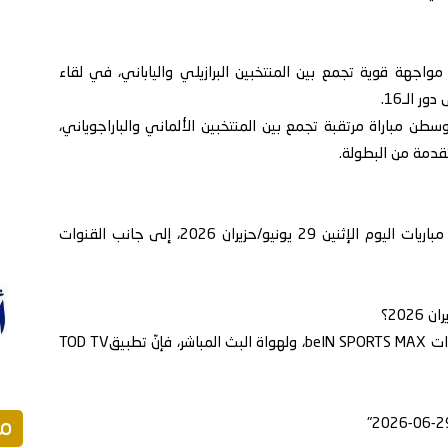
جهة قوية تجمع بين المنتخبين البرازيلي والياباني، في لقاء
 الـ16.
 مباراة مرتقبة تجمع بين المنتخبين الألماني والباراجوياني،
قدمة من البطولة.
وفي هذا التقرير، يستعرض معكم "كووورة" جدول مباريات اليوم الإثنين 29 يونيو/حزيران 2026، إلى جانب القنوات
يمكن مشاهدة مواجهة مباريات كأس العالم عبر قنوات beIN SPORTS MAX، ولهواة البث المباشر، فإنّ تطبيقTOD TV
مق