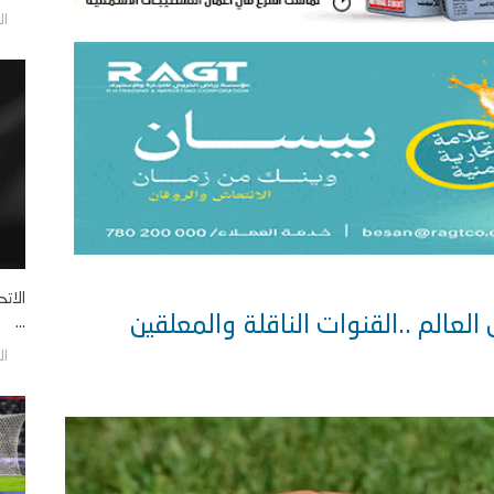
الأحد/9
الات
...
الأحد/9