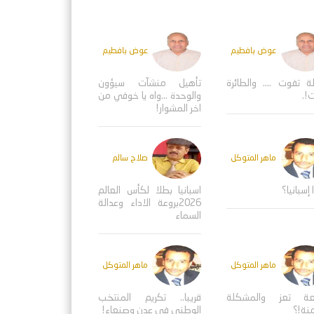
عوض بافطيم
عوض بافطيم
ة تفوت .... والطائرة
تأهيل منشآت سيؤون
!.
والوحدة ...واه يا خوفي من
اخر المشوار!
ماهر المتوكل
صلاح سالم
 إسبانيا؟
اسبانيا بطلا لكأس العالم
2026بروعة الاداء وعدالة
السماء
ماهر المتوكل
ماهر المتوكل
عة تعز والمشكلة
قريبا.. تكريم المنتخب
منة!؟
الوطني في عدن وصنعاء!