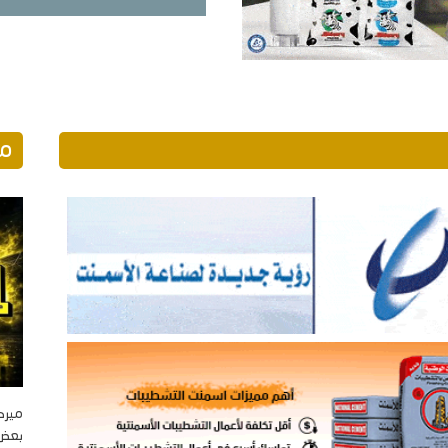
مو
ميرك
بعض ا