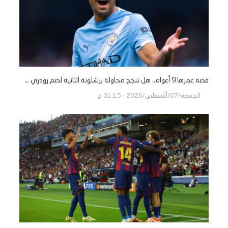
قصة عمرها 9 أعوام.. هل تنجح محاولة برشلونة الثانية لضم رودري ...
الجمعة/07/أغسطس/2026 - 01:15 م