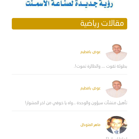
مقالات رياضية
عوض بافطيم
بطولة تفوت .... والطائرة تموت!.
عوض بافطيم
تأهيل منشآت سيؤون والوحدة ...واه يا خوفي من اخر المشوار!
ماهر المتوكل