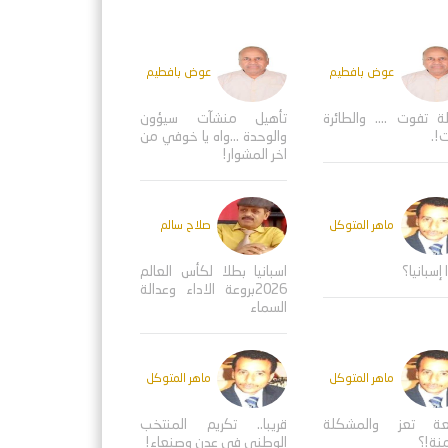
عوض بافطيم
عوض بافطيم
ة تفوت .... والطائرة
تأهيل منشآت سيؤون
!.
والوحدة ...واه يا خوفي من
اخر المشوار!
ماهر المتوكل
صلاح سالم
 إسبانيا؟
اسبانيا بطلا لكأس العالم
2026بروعة الاداء وعدالة
السماء
ماهر المتوكل
ماهر المتوكل
عة تعز والمشكلة
قريبا.. تكريم المنتخب
منة!؟
الوطني في عدن وصنعاء!