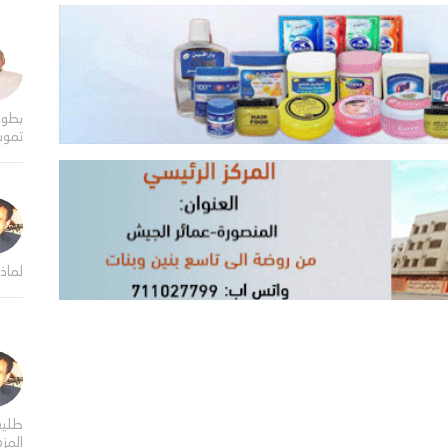
بطول
تموت
لماذا
طلي
المز