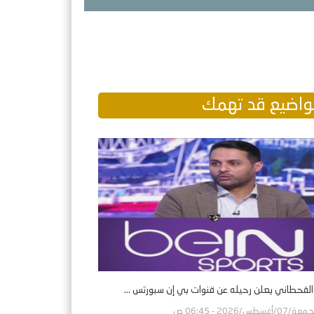
اضيع قد تهمك
 القحطاني يعلن رحيله عن قنوات بي إن سبورتس ...
ة/07/أغسطس/2026 - 06:45 ص