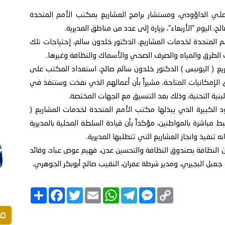
 علي الداؤودي، ومستشار برامج المشاريع بمكتب الأمم المتحدة
، اليوم "الأربعاء"، بزيارة إلى عدد من مناطق المديرية.
م المتحدة لخدمات المشاريع، الدكتور خلدون سالم، إحتياجات تلك
ت الطرق والمياه والصرف الصحي والأسماك والنظافة وغيرها.
ع ( اليونبس ) الدكتور خلدون سالم صالح، استعداد المكتب على
 الإمكانيات المتاحة، مشيراً بأن أعمالهم الذي نفذت وستنفذ في
ة التحتية، وذلك بعد التنسيق مع الجهات المختصة.
ود الكبيرة الذي يبذلها مكتب الأمم المتحدة لخدمات المشاريع (
 مباشرة بالمواطنين، مؤكداً بأن قيادة السلطة المحلية بالمديرية
نفيذ وانجاز المشاريع التي تتطلبها المديرية.
ون النظافة بصندوق النظافة والتحسين عدن، فهيم عوض عباد، وقائد
 جعبل البجيري، ومدير شرطة عمران، النقيب صالح أبوبكر الجوهري.
Copy
Messenger
Telegram
Email
WhatsApp
Twitter
انشر
Facebook
Link
مق