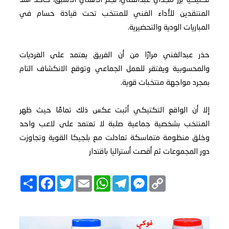
تكتيكيًّا برز مجدي عبدالغني، نجم الأهلي الأسبق، كأحد أشد
المنتقدين للأداء الفني للمنتخب تحت قيادة حسام في
المباريات الودية والتحضيرية.
حذر عبدالغني مرارًا من أن الفريق يعتمد على الفرديات
والمحسوبية ويفتقر للعمل الجماعي وتوقع الانكشاف التام
بمجرد مواجهة منتخبات قوية.
إلا أن الواقع التكتيكي أثبت عكس ذلك تمامًا حيث ظهر
المنتخب بشخصية جماعية صلبة لا تعتمد على لاعب واحد
وخلق منظومة متماسكة تعادلت مع بلجيكا القوية وتجاوزت
دور المجموعات ثم أقصت أستراليا باقتدار
Copy
Messenger
Telegram
Email
WhatsApp
Twitter
انشر
Facebook
Link