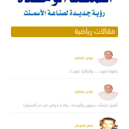
مقالات رياضية
عوض بافطيم
بطولة تفوت .... والطائرة تموت!.
عوض بافطيم
تأهيل منشآت سيؤون والوحدة ...واه يا خوفي من اخر المشوار!
ماهر المتوكل