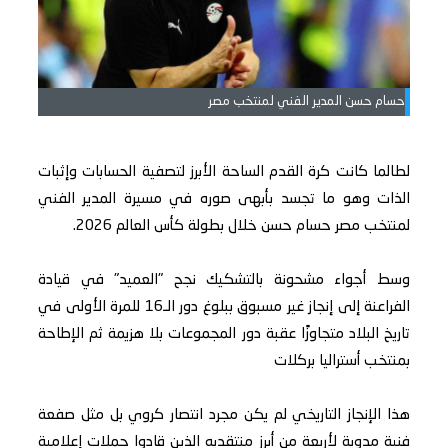
حسام حسن المدير الفني لمنتخب مصر
لطالما كانت كرة القدم الساحة الأبرز لتصفية الحسابات وإثبات
الذات وهو ما تجسد بأبهى صوره في مسيرة المدير الفني
لمنتخب مصر حسام حسن خلال بطولة كأس العالم 2026.
وسط أجواء مشحونة بالتشكيك نجح "العميد" في قيادة
الفراعنة إلى إنجاز غير مسبوق ببلوغ دور الـ16 للمرة الأولى في
تاريخ البلاد متجاوزًا عقبة دور المجموعات بلا هزيمة ثم الإطاحة
بمنتخب أستراليا بركلات
هذا الإنجاز التاريخي لم يكن مجرد انتصار كروي بل مثل صفعة
فنية مدوية لأربعة من أبرز منتقديه الذين قادوا حملات إعلامية