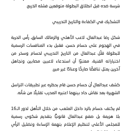
شرسة ضده قبل انطلاق البطولة متوقعين فشله الذريع.
التشكيك في الكفاءة والتاريخ التدريبي
شكل رضا عبدالعال، لاعب الأهلي والزمالك السابق، رأس الحربة
في الهجوم على حسام حسن، فقبل بدء المنافسات الرسمية
للبطولة قلّل عبدالعال من التاريخ التدريبي لحسام وسخر من
اختياراته الفنية، معتبرًا أن استدعاء لاعبين مصابين وتجاهل
آخرين يمثل تناقضًا صارخًا وعنادًا غير مبرر.
كشف عبدالعال أن حسام حسن قام بحظره عبر تطبيقات التراسل
الشهيرة بعد نقاش حاد بينهما اعتبره المدرب تقليلًا من شأنه.
لم يكتف حسام بالرد داخل الملعب من خلال التأهل لدور الـ16
بلا هزيمة بل صفع عبدالعال قانونيًّا بتقديم شكوى رسمية
للمجلس الأعلى لتنظيم الإعلام بتهمة الإساءة وتضليل الرأي