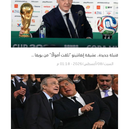
قنبلة جديدة.. عشيقة إنفانتينو "تلقت أموالًا" من يويفا ...
السبت/08/أغسطس/2026 - 01:18 م