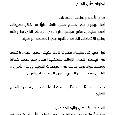
لبطولة كأس العالم.
صراع الأندية وتغليب الانتماءات
أخذ الهجوم على حسام حسن طابعًا إداريًّا من خلال تصريحات
أحمد سليمان، عضو مجلس إدارة نادي الزمالك، الذي بدا وكأنه
يغلب الانتماءات الخاصة بالأندية على المصلحة الوطنية.
قبل أشهر شن سليمان هجومًا لاذعًا متهمًا المدير الفني بالتعمّد
في تهميش لاعبي الزمالك مستشهدًا بعدم منح محمد شحاتة
ومحمد عواد فرصًا كافية في التوقفات الدولية ووصل الأمر إلى
التلويح بعدم إرسال لاعبي الفريق للمنتخب لحمايتهم.
جاء الرد قاسيًا ومزدوجًا إذ أثبتت اختيارات حسام نجاحها الفني
الصارخ.
الانتقاد التكتيكي والرد الجماعي