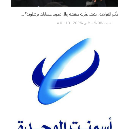
تأثير الفراشة.. كيف غيّرت صفقة ريال مدريد حسابات برشلونة؟ ...
السبت/08/أغسطس/2026 - 01:13 م