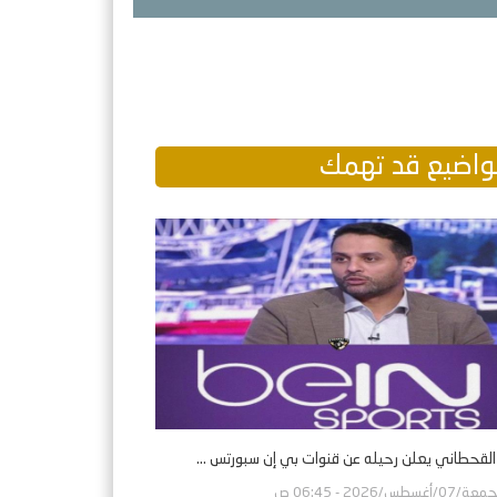
اضيع قد تهمك
 القحطاني يعلن رحيله عن قنوات بي إن سبورتس ...
ة/07/أغسطس/2026 - 06:45 ص