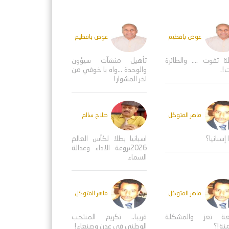
عوض بافطيم
عوض بافطيم
ة تفوت .... والطائرة
تأهيل منشآت سيؤون
!.
والوحدة ...واه يا خوفي من
اخر المشوار!
ماهر المتوكل
صلاح سالم
 إسبانيا؟
اسبانيا بطلا لكأس العالم
2026بروعة الاداء وعدالة
السماء
ماهر المتوكل
ماهر المتوكل
عة تعز والمشكلة
قريبا.. تكريم المنتخب
منة!؟
الوطني في عدن وصنعاء!