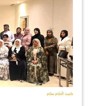
كتبت /أحلام سلام