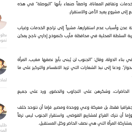
لخدمات وتفاقم المعاناة، واصفاً صنعاء بأنها "البوصلة" في هذه
ع إلى مشروع يعيد الأمن والاستقرار.
ة عدن وأسباب عدم استقرارها، مشيراً إلى تراجع الخدمات وغياب
بطول
جربة السلطة المحلية في محافظة مأرب كنموذج إداري ناجح يمكن
تموت
بناء الدولة، وقال: "الجنوب لن يُبنى بأيدٍ نصفها مغيب. المرأة
". ودعا إلى نبذ الشعارات التي تزيد الانقسام والتركيز على ما
لماذا
 الحاضرات، وشكرهن على التجاوب والحضور، ورد على جميع
ة جغرافيا فقط، بل معركة وعي ووحدة ومصير. فإما أن نتوحد خلف
ا أن نترك الفراغ لمشاريع الفوضى. واستقرار الجنوب ليس ترفاً
وبمشاركة المرأة التي هي نصف الحاضر وكل المستقبل.
طلي
المز