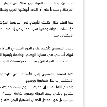
الحوثيين، وما يعانيه المواطنون هناك من انهيار ا
المرحلة، ومشدداً على أن الناس أنهكتها الحرب وتتطل
كما انتقد خلال كلمته الأوضاع في العاصمة المؤقت
مؤسسات الدولة، ومعرباً في المقابل عن إشادته بت
الاستفادة منه
وجدد الميسري تأكيده على الدور المحوري للمرأة في 
شريك أساسي في مسارنا الوطني وداعمة رئيسية للحوار
يخفف معاناة المواطنين ويعيد بناء مؤسسات الدولة.
كما استمع الميسري إلى الأسئلة التي طرحتها
الاستفسارات بكل شفافية ووضوح.
واختتم اللقاء قائلا إن معركتنا اليوم ليست معرك
مشروع وطني يعيد الدولة ويصون كرامة الإنسان، وإم
سياسياً، بل هو المدخل الحقي لاستقرار اليمن كله، 