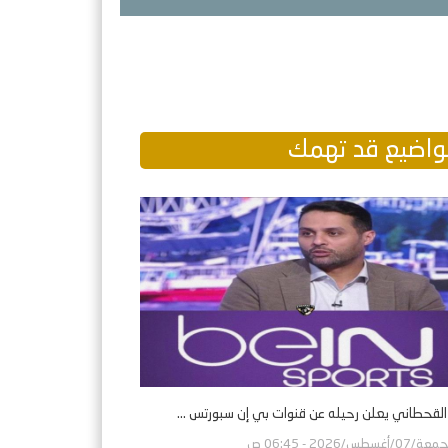
اضيع قد تهمك
 القحطاني يعلن رحيله عن قنوات بي إن سبورتس ...
ة/07/أغسطس/2026 - 06:45 ص