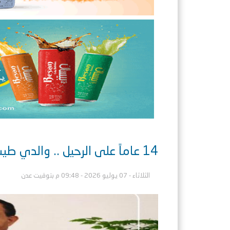
14 عاماً على الرحيل .. والدي طيب الله ثراه
الثلاثاء - 07 يوليو 2026 - 09:48 م بتوقيت عدن