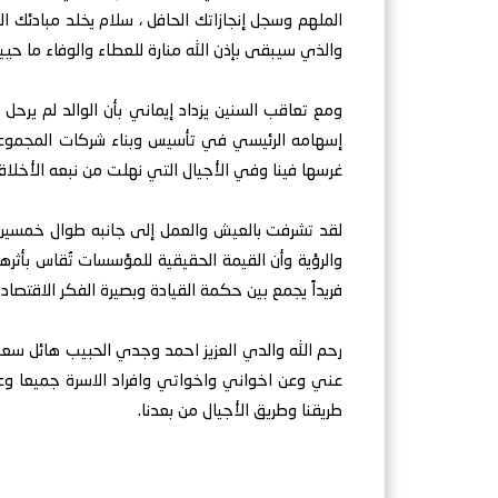
الملهم وسجل إنجازاتك الحافل ، سلام يخلد مبادئك ا
والذي سيبقى بإذن الله منارة للعطاء والوفاء ما حيين
‏ومع تعاقب السنين يزداد إيماني بأن الوالد لم يرح
إسهامه الرئيسي في تأسيس وبناء شركات المجموعة و
غرسها فينا وفي الأجيال التي نهلت من نبعه الأخلا
‏لقد تشرفت بالعيش والعمل إلى جانبه طوال خمسين ع
والرؤية وأن القيمة الحقيقية للمؤسسات تُقاس بأثرها
فريداً يجمع بين حكمة القيادة وبصيرة الفكر الاقتصادي
‏رحم الله والدي العزيز احمد وجدي الحبيب هائل سعيد،
عني وعن اخواني واخواتي وافراد الاسرة جميعا وعن
طريقنا وطريق الأجيال من بعدنا.