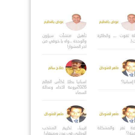
عوض بافطيم
عوض بافطيم
ة تفوت .... والطائرة
تأهيل منشآت سيؤون
!.
والوحدة ...واه يا خوفي من
اخر المشوار!
ماهر المتوكل
صلاح سالم
 إسبانيا؟
اسبانيا بطلا لكأس العالم
2026بروعة الاداء وعدالة
السماء
ماهر المتوكل
ماهر المتوكل
عة تعز والمشكلة
قريبا.. تكريم المنتخب
منة!؟
الوطني في عدن وصنعاء!