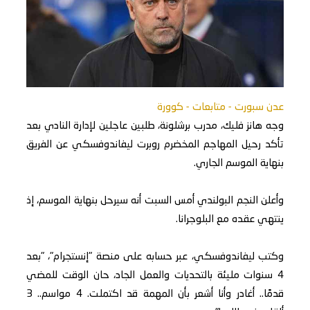
عدن سبورت - متابعات - كوورة
وجه هانز فليك، مدرب برشلونة، طلبين عاجلين لإدارة النادي بعد
تأكد رحيل المهاجم المخضرم روبرت ليفاندوفسكي عن الفريق
بنهاية الموسم الجاري.
وأعلن النجم البولندي أمس السبت أنه سيرحل بنهاية الموسم، إذ
ينتهي عقده مع البلوجرانا.
وكتب ليفاندوفسكي، عبر حسابه على منصة "إنستجرام"، "بعد
4 سنوات مليئة بالتحديات والعمل الجاد، حان الوقت للمضي
قدمًا.. أغادر وأنا أشعر بأن المهمة قد اكتملت. 4 مواسم.. 3