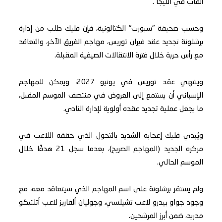
ألقاب في الليجا".
وحسب صحيفة "سبورت" الكتالونية، فإن فليك طلب من إدارة
برشلونة تجديد عقد فيران توريس، مهاجم الفريق الآخر، والتعاقد
مع رأس حربة خلال فترة الانتقالات الصيفية المقبلة.
وينتهي عقد توريس في يونيو 2027، ويمكن للمهاجم
الإسباني أن يستمع إلى العروض في منتصف الموسم المقبل،
ما يجعل عملية تجديد عقده أولوية لإدارة النادي.
ويُبدي فليك إعجابه الشديد بالتحول الذي حققه اللاعب في
مركزه الجديد (المهاجم الصريح)، بعدما سجل 21 هدفًا خلال
الموسم الحالي.
ولم يستقر برشلونة على اسم المهاجم الذي سيتعاقد معه، مع
وجود جواو بيدرو لاعب تشيلسي، وجوليان ألفاريز لاعب أتلتيكو
مدريد، ضمن أبرز المرشحين.