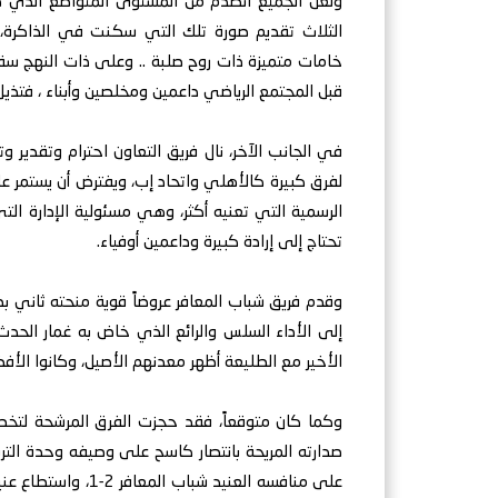
ولعل الجميع انصدم من المستوى المتواضع الذي ظهر
الثلاث تقديم صورة تلك التي سكنت في الذاكرة،
خامات متميزة ذات روح صلبة .. وعلى ذات النهج سق
قبل المجتمع الرياضي داعمين ومخلصين وأبناء ، فتذيل
في الجانب الآخر، نال فريق التعاون احترام وتقدير 
لفرق كبيرة كالأهلي واتحاد إب، ويفترض أن يستمر ع
الرسمية التي تعنيه أكثر، وهي مسئولية الإدارة ا
تحتاج إلى إرادة كبيرة وداعمين أوفياء.
وقدم فريق شباب المعافر عروضاً قوية منحته ثاني بط
إلى الأداء السلس والرائع الذي خاض به غمار الحد
الأخير مع الطليعة أظهر معدنهم الأصيل، وكانوا الأ
وكما كان متوقعاً، فقد حجزت الفرق المرشحة لتخطي
على منافسه العنيد 