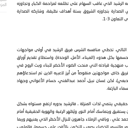
الثالثة فريق النور 14-1، وانتقل معه الرشيد الذي عاقب السهام على تطلعه لمزاحمة الكبار، وتجاوزه
المز
 الأهلي الصدارة بتجاوزه الشروق بستة أهداف نظيفة، وشاركه الصدارة
لتعاون 3-1.
ور التالي، تخطي منافسه الشرس فريق الرشيد في أولى مواجهات
مها بكل هدوء (الميناء، الأمل، الوحدة)، واستطاع تقديم أوراق
ب منهجية قيادته التي منحت الضوء الأخضر للبناء وبث الروح في
الفريق خاض مواجهتين منقوصاً من أبرز لاعبيه الذين تم استدعاؤهم
لدبعي)، لكن غسان نبيل، أحمد عبدالغني، حسام الأغواني وجهاد
ماء البازغة.
قي ينتمي لذات المنزلة .. فالرشيد بدوره ارتفع مستواه بشكل
فيق ويتماسك أمام النور، ويُظهر الرغبة والهوية الحقيقية أمام
مد علي ، وباقي الزملاء جاهزون للنزال الأخطر الذي يعنيهم وربما
ر والنسور الخضراء يصعب التكهن بالأقدر على حسمها، فالملعب