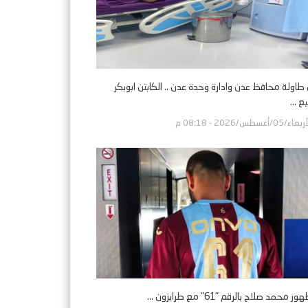
طاولة محافظ عدن وادارة وحدة عدن .. الكابتن ابوبكر
ع ...
اء/05/أغسطس/2026 - 08:18 م
 محمد صلاح بالرقم "61" مع طرابزون ...