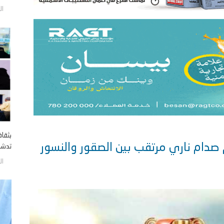
الأربع
بثقا
صدام ناري مرتقب بين الصقور والنسور
تدشن 
الأربع