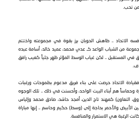
من تحب.
فسه الاتحاد .. طاهش الحوبان برز بقوة في مجموعته واختتم
مجموعة من الشباب الواعد كـ عدي محمد، عميد خالد، أسامة عبده
 في المستقبل .. لكن غياب الوسط المؤثر ظهر جلياً كعيب رافق
اف.
 فقيادة الاتحاد حرصت على بناء فريق مدعوم بطموحات ورغبات
ة وحماساً هم أبناء البيت الواحد، وأحسنت في ذلك .. تلك الوجوه
وق، التعاون) كمهند تاج الدين، أمجد حاشد، صادق محمد وإلياس
ين الأبيض والأحمر بحاجة إلى (وسط) حكيم وحاسم .. إنها مباراة
كانت الرغبة هي الاستمرار والمنافسة.