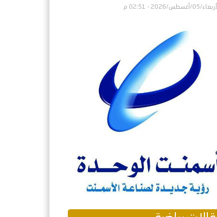
اء/05/أغسطس/2026 - 02:51 م