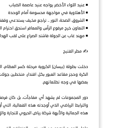
◾ عنيد اللواء الأخضر يواجه عنيد عاصمة الضباب
◾ الأهلاوية في مواجهة محسومة أمام الوحدة
◾ الشروق، الصحة، النور .. تراجع مخيف يستدعي وقفة
◾ التعاون خرج مرفوع الرأس والمعافر استحق احترام ا
◾ مهند غاب عن الجولة فاشتد الصراع على لقب الهد
✍️ مطر الفتيح
دخلت بطولة (بيسان) الكروية مرحلة كسر العظام، ا
الكرة وحجز مقاعد العبور بكل اقتدار، متخطين جولات 
بعضها في وجه تطلعاتهم.
دور المجموعات لم يشهد أي مفاجآت، بل كان فرصة 
والترابط الرياضي الذي أوجدته هذه الفعالية، التي 
هذه الجمالية والأبهة شركة رياض الحروي للتجارة والإس