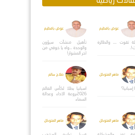
الات رياضية
عوض بافطيم
عوض بافطيم
ة تفوت .... والطائرة
تأهيل منشآت سيؤون
!.
والوحدة ...واه يا خوفي من
اخر المشوار!
ماهر المتوكل
صلاح سالم
 إسبانيا؟
اسبانيا بطلا لكأس العالم
2026بروعة الاداء وعدالة
السماء
ماهر المتوكل
ماهر المتوكل
عة تعز والمشكلة
قريبا.. تكريم المنتخب