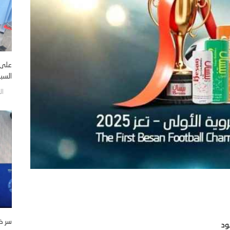
على 
السبي
الأربع
سر ظهور
ود