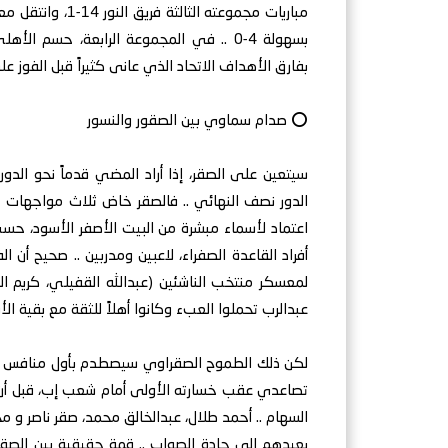
مباريات مجموعته 
بسهولة 4-0 .. في المجموعة الرابعة، حسم
بفارق الأهداف الاتحاد الذي عانى كثيراً قبل الفوز على ا
⭕ صدام سماوي بين الصقور والنسور
سيتعين على الصقر، إذا أراد المضي قدماً نحو الد
الدور نصف النهائي .. فالصقر خاض ثلاث مواجهات حس
اعتماد لأسماء مبشرة من البيت الأصفر الأسود، حس
أفراد القاعدة الصفراء، لاعبين ومدربين .. صحيح أن 
لمعسكر منتخب الناشئين (عبدالله القفيلي، كريم ا
عبدالرب تحملوا العبء وكانوا أهلاً للثقة مع بقية الأس
لكن ذلك الطموح الصقراوي سيصطدم بأول منافس حقي
تصاعدي عقب خسارته الأولى أمام شعب إب، قبل أن يست
السهام .. أحمد طلال، عبدالخالق محمد، صقر ناصر و مح
يعيدهم إلى جادة الصواب .. قمة حقيقية بين الصقو