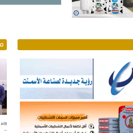
مو
وزير 
...