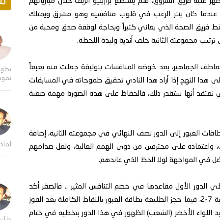
مق
 عليه فريق الشروق، فلم يستطع برازيليو الريف خلال مبارياتهم
 عندما كان ينثر الرعب في قلوب منافسيه وهو مشرق ويمتلك
ط فريق الصحة الذي يعاني كثيراً وبحاجة لوقفة صدق ومحبة من
 ترتيب مجموعته الثانية خلف أندية وليدة اللحظة.
وتعاطف الجماهير، بعد خوضه المنافسات بتوليفة جعلت منه بعبعاً
بطول
تموت
لى هذا النهج إذا أراد هذا النادي تحقيق طموحاته في المسابقات
لتي نعتقد أنها ستقدر ذلك، فالحفاظ على هذه الصورة مهمة صعبة
اقات العبور إلى الدور نصف النهائي في مجموعته الثانية، إضافة
لماذا
ث، واعتماده على محترفين من ذوي الهمم العالية، ولعل صدامهم
فضل في المواجهة لولا الحظ الذي عاندهم.
 الدور الأول مقاعدها في خضم التنافس المثير .. فالصقر أكد
صدارته المريحة بانتصار كاسح على وصيفه وحدة التربة 7-2، فيما حجز الطليعة بطاقة العبور بالنقاط الكاملة بعد الفوز
شباب المعافر 2-1، واستطاع عنيد اللواء الأخضر (الشعب) الظهور في هذا الدور بتخطيه في ختام
طلي