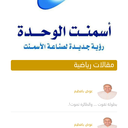
مقالات رياضية
عوض بافطيم
بطولة تفوت .... والطائرة تموت!.
عوض بافطيم