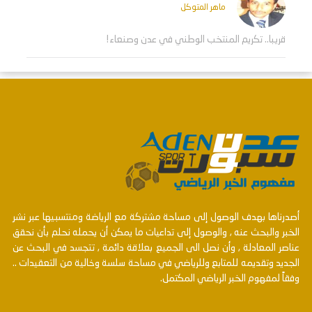
ماهر المتوكل
قريبا.. تكريم المنتخب الوطني في عدن وصنعاء!
أصدرناها بهدف الوصول إلى مساحة مشتركة مع الرياضة ومنتسبيها عبر نشر
الخبر والبحث عنه , والوصول إلى تداعيات ما يمكن أن يحمله نحلم بأن نحقق
عناصر المعادلة , وأن نصل الى الجميع بعلاقة دائمة , تتجسد في البحث عن
الجديد وتقديمه للمتابع وللرياضي في مساحة سلسة وخالية من التعقيدات ..
وفقاً لمفهوم الخبر الرياضي المكتمل.