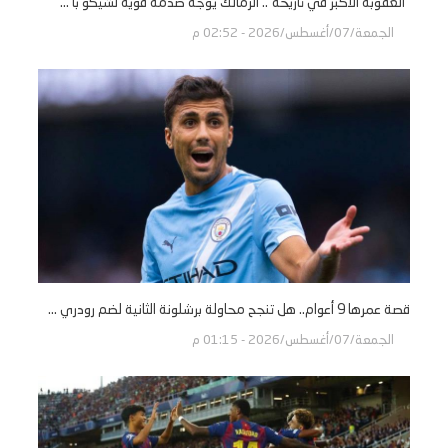
"العقوبة الأكبر في تاريخه".. الزمالك يوجه صدمة قوية لشيكو با ...
الجمعة/07/أغسطس/2026 - 02:52 م
قصة عمرها 9 أعوام.. هل تنجح محاولة برشلونة الثانية لضم رودري ...
الجمعة/07/أغسطس/2026 - 01:15 م