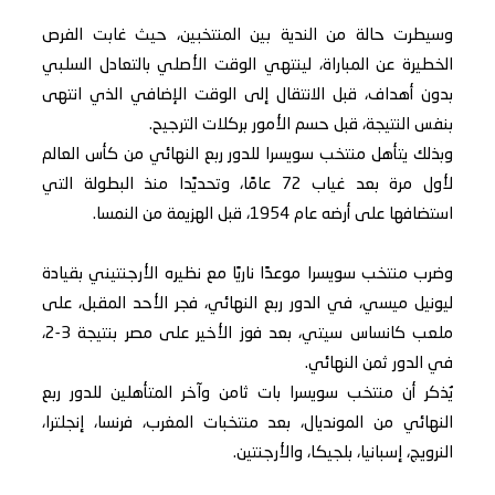
وسيطرت حالة من الندية بين المنتخبين، حيث غابت الفرص
الخطيرة عن المباراة، لينتهي الوقت الأصلي بالتعادل السلبي
بدون أهداف، قبل الانتقال إلى الوقت الإضافي الذي انتهى
بنفس النتيجة، قبل حسم الأمور بركلات الترجيح.
وبذلك يتأهل منتخب سويسرا للدور ربع النهائي من كأس العالم
لأول مرة بعد غياب 72 عامًا، وتحديًدا منذ البطولة التي
استضافها على أرضه عام 1954، قبل الهزيمة من النمسا.
وضرب منتخب سويسرا موعدًا ناريًا مع نظيره الأرجنتيني بقيادة
ليونيل ميسي، في الدور ربع النهائي، فجر الأحد المقبل، على
ملعب كانساس سيتي، بعد فوز الأخير على مصر بنتيجة 3-2،
في الدور ثمن النهائي.
يُذكر أن منتخب سويسرا بات ثامن وآخر المتأهلين للدور ربع
النهائي من المونديال، بعد منتخبات المغرب، فرنسا، إنجلترا،
النرويج، إسبانيا، بلجيكا، والأرجنتين.